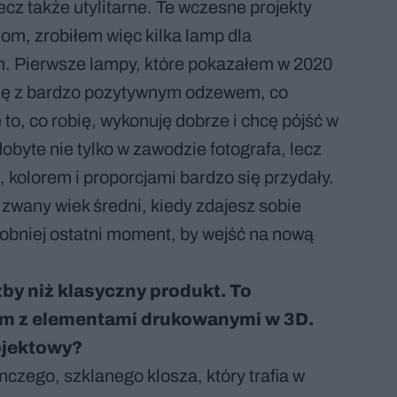
ecz także utylitarne. Te wczesne projekty
om, zrobiłem więc kilka lamp dla
m. Pierwsze lampy, które pokazałem w 2020
 się z bardzo pozytywnym odzewem, co
to, co robię, wykonuję dobrze i chcę pójść w
byte nie tylko w zawodzie fotografa, lecz
m, kolorem i proporcjami bardzo się przydały.
zwany wiek średni, kiedy zdajesz sobie
dobniej ostatni moment, by wejść na nową
źby niż klasyczny produkt. To
rm z elementami drukowanymi w 3D.
ojektowy?
czego, szklanego klosza, który trafia w