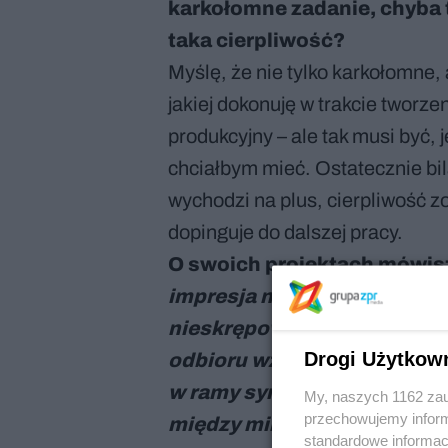
karkołomne zadanie, chyba t
taka cierpliwość?
Myślę, że nie tylko karkołomne, 
jakiej dokonuję w trakcie tworz
produkcyjny – ale tak musi być, 
chciałbym mieć. Ostatecznie bila
wychodzi na plus, cierpliwość 
dopinguje do dalszej pracy.
O swoich projektach mówis
impresja na temat zmysłowo
nieskrępowana zabawa form
Drogi Użytkow
odbioru wzrokowego spotyka
w ramy symetrii i porządku 
My, naszych 1162 zau
przechowujemy informa
między minimalizmem a ma
standardowe informac