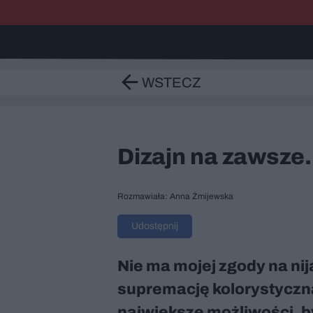
WSTECZ
Dizajn na zawsze
Rozmawiała: Anna Żmijewska
Udostępnij
Nie ma mojej zgody na nija
supremację kolorystyczn
największe możliwości, b