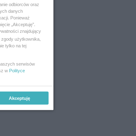
anie odbiorców oraz
nych danych
kacji. Ponieważ
ięcie „Akceptuję”.
ywatności znajdujący
ą zgody użytkownika,
 tylko na tej
 naszych serwisów
esz w
Polityce
Akceptuję