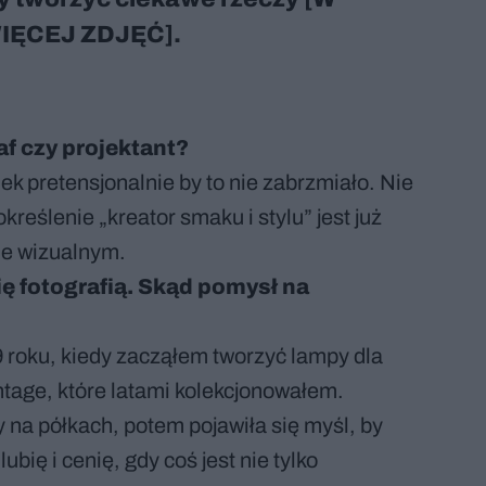
ĘCEJ ZDJĘĆ].
af czy projektant?
ek pretensjonalnie by to nie zabrzmiało. Nie
kreślenie „kreator smaku i stylu” jest już
cie wizualnym.
ię fotografią. Skąd pomysł na
9 roku, kiedy zacząłem tworzyć lampy dla
intage, które latami kolekcjonowałem.
 na półkach, potem pojawiła się myśl, by
ubię i cenię, gdy coś jest nie tylko