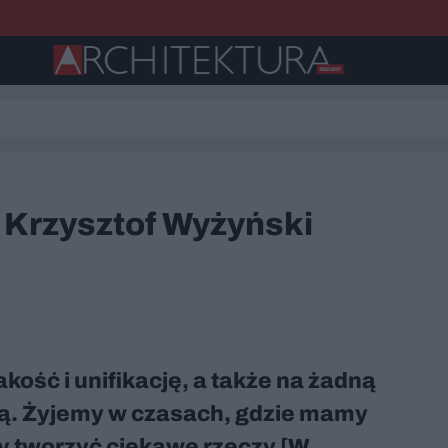
. Krzysztof Wyżyński
kość i unifikację, a także na żadną
ą. Żyjemy w czasach, gdzie mamy
y tworzyć ciekawe rzeczy [W