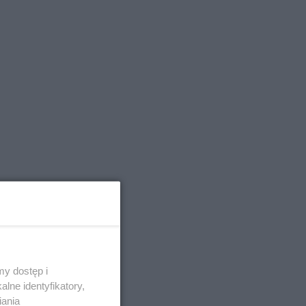
y dostęp i
lne identyfikatory,
iania