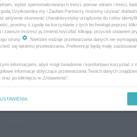
o pokłosie fotografii modowej, która
klam, wybór spersonalizowanych treści, pomiar reklam i treści, bad
 zgodą Użytkownika my i Zaufani Partnerzy możemy używać dokład
lementem Twojego życia?
az aktywnie skanować charakterystykę urządzenia do celów identyfi
ka za młodu nasiąknie... Procesem
ść, prosimy o zgodę na korzystanie z tych technologii poprzez klikn
o dizajn, moda, która jest przecież jego
a i zawsze możesz ją zmienić/wycofać klikając przycisk ustawień pr
ogu strony
. Niektóre rodzaje przetwarzania danych nie wymagaj
rządzą te same zasady. Gotowy produkt jest
iwić się takiemu przetwarzaniu. Preferencje będą miały zastosowanie
i. Z jednej strony mamy ekspresję, zabawę i
g uwarunkowań technologicznych,
szymi informacjami, abyś mógł świadomie i komfortowo korzystać z
y rynkowych, które będą miały wpływ na
gółowe informacje dotyczące przetwarzania Twoich danych znajdzi
s
oraz po kliknięciu w „Ustawienia”.
m się, by szala z kreatywnością
st to możliwe tylko w przypadku niewielkich,
USTAWIENIA
nie modowych.