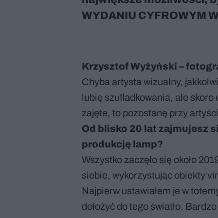
WYDANIU CYFROWYM WI
Krzysztof Wyżyński – fotogr
Chyba artysta wizualny, jakkolwi
lubię szufladkowania, ale skoro o
zajęte, to pozostanę przy artyś
Od blisko 20 lat zajmujesz s
produkcję lamp?
Wszystko zaczęło się około 201
siebie, wykorzystując obiekty v
Najpierw ustawiałem je w totemy
dołożyć do tego światło. Bardzo l