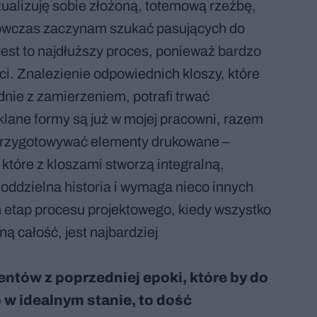
zualizuję sobie złożoną, totemową rzeźbę,
Wówczas zaczynam szukać pasujących do
jest to najdłuższy proces, ponieważ bardzo
ci. Znalezienie odpowiednich kloszy, które
nie z zamierzeniem, potrafi trwać
klane formy są już w mojej pracowni, razem
przygotowywać elementy drukowane –
, które z kloszami stworzą integralną,
 oddzielna historia i wymaga nieco innych
n etap procesu projektowego, kiedy wszystko
ą całość, jest najbardziej
ntów z poprzedniej epoki, które by do
 w idealnym stanie, to dość