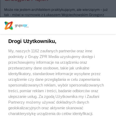
Może nie jestem architektem praktykującym, ale wierzącym – już
tak - mówi w rozmowie z Łukaszem Wojciechowskim Grzegorz
Piątek.
Szukasz innych wydań ?
Drogi Użytkowniku,
My, naszych 1162 zaufanych partnerów oraz inne
podmioty z Grupy ZPR Media uzyskujemy dostęp i
Sprawdź archiwum
przechowujemy informacje na urządzeniu oraz
przetwarzamy dane osobowe, takie jak unikalne
identyfikatory, standardowe informacje wysyłane przez
urządzenie czy dane przeglądania w celu zapewniania
spersonalizowanych reklam, wybór spersonalizowanych
treści, pomiar reklam i treści, badanie odbiorców oraz
ulepszanie usług. Za zgodą Użytkownika my i Zaufani
Partnerzy możemy używać dokładnych danych
geolokalizacyjnych oraz aktywnie skanować
Żaden utwór zamieszczony w serwisie nie może być powielany i
charakterystykę urządzenia do celów identyfikacji.
rozpowszechniany lub dalej rozpowszechniany w jakikolwiek sposób (w tym