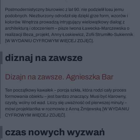
Postmodernistyczny biurowiec z lat 90. nie podzielił losu jemu
podobnych. Niezburzony odrodził się dzięki grze form, wzorów i
kolorów. Wnętrza prowadzą intrygujący wielowątkowy dialog z
architekturą i otoczeniem – pisze Iwona Ławecka-Marczewska o
realizacji Beza_projekt, Anny Łoskiewicz, Zofii Strumiłło-Sukiennik
[W WYDANIU CYFROWYM WIĘCEJ ZDJĘĆ].
diznaj na zawsze
Dizajn na zawsze. Agnieszka Bar
Ten początkowy kawałek – porcja szkła, która rodzi cały proces
formowania obiektu – jest bardzo znaczący. Musi być klarowny,
czysty, wolny od wad. Liczy się uważność od pierwszej minuty –
mówi projektantka w rozmowie z Anną Żmijewską [W WYDANIU
CYFROWYM WIĘCEJ ZDJĘĆ].
czas nowych wyzwań