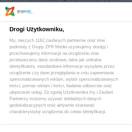
miesięcznika.
Szukasz innych wydań ?
Drogi Użytkowniku,
My, naszych 1162 zaufanych partnerów oraz inne
podmioty z Grupy ZPR Media uzyskujemy dostęp i
Sprawdź archiwum
przechowujemy informacje na urządzeniu oraz
przetwarzamy dane osobowe, takie jak unikalne
identyfikatory, standardowe informacje wysyłane przez
urządzenie czy dane przeglądania w celu zapewniania
spersonalizowanych reklam, wybór spersonalizowanych
treści, pomiar reklam i treści, badanie odbiorców oraz
ulepszanie usług. Za zgodą Użytkownika my i Zaufani
Partnerzy możemy używać dokładnych danych
geolokalizacyjnych oraz aktywnie skanować
Żaden utwór zamieszczony w serwisie nie może być powielany i
charakterystykę urządzenia do celów identyfikacji.
rozpowszechniany lub dalej rozpowszechniany w jakikolwiek sposób (w tym
także elektroniczny lub mechaniczny) na jakimkolwiek polu eksploatacji w
Ponieważ cenimy Twoją prywatność, prosimy o zgodę na
jakiejkolwiek formie, włącznie z umieszczaniem w Internecie bez pisemnej
korzystanie z tych technologii poprzez kliknięcie
zgody właściciela praw. Jakiekolwiek użycie lub wykorzystanie utworów w
„Akceptuję”. Zgoda jest dobrowolna i zawsze możesz ją
całości lub w części z naruszeniem prawa, tzn. bez właściwej zgody, jest